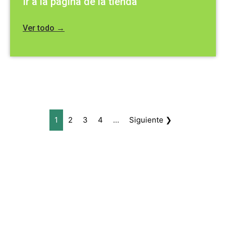
Ir a la página de la tienda
Ver todo →
1
2
3
4
…
Siguiente ❯
CONTÁCTANOS:
C/Camino de Leganés, 30 28021 Madrid