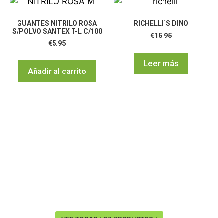
GUANTES NITRILO ROSA
RICHELLI´S DINO
S/POLVO SANTEX T-L C/100
€
15.95
€
5.95
Leer más
Añadir al carrito
Te ofrecemos la mejor selección
de productos sanitarios a ti
para que tú puedas seguir
cuidando de ellos