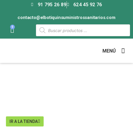
91 795 26 89
624 45 92 76
contacto@elbotiquinsuministrossanitarios.com
0
MENÚ
25 AÑOS OFRECIENDO LA MEJOR SELECCIÓN DE PRODUCTOS
DEL SECTOR SANITARIO
Material sanitario de alta
calidad
IR A LA TIENDA