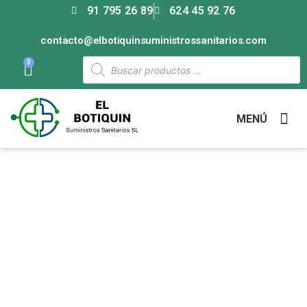
91 795 26 89
624 45 92 76
contacto@elbotiquinsuministrossanitarios.com
0
MENÚ
Categoría: Punción e
infusión