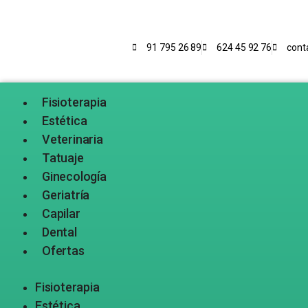
91 795 26 89
624 45 92 76
cont
Fisioterapia
Estética
Veterinaria
Tatuaje
Ginecología
Geriatría
Capilar
Dental
Ofertas
Fisioterapia
Estética