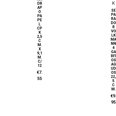
DR
AP
SE
O
PA
PA
RA
PE
D
L
R
CP
VO
K
LK
2,5
M
C
N
M.
4
X
GA
9,1
RF
M.
OS
C/
AG
12
U
€
7.
OS
22
55
5
C
M.
€
9
95