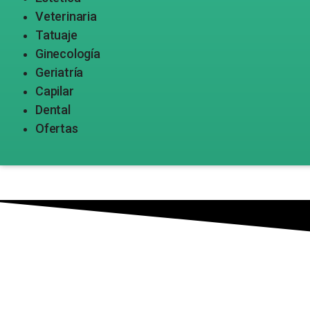
Veterinaria
Tatuaje
Ginecología
Geriatría
Capilar
Dental
Ofertas