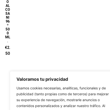
O
AL
CO
SA
NI
96
º
50
0
ML
.
€
2.
50
Valoramos tu privacidad
Usamos cookies necesarias, analíticas, funcionales y de
publicidad (tanto propias como de terceros) para mejorar
su experiencia de navegación, mostrarle anuncios o
contenidos personalizados y analizar nuestro tráfico. Al