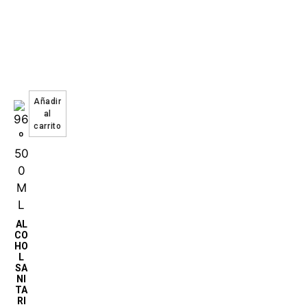
AL
CO
HO
L
SA
NI
TA
RI