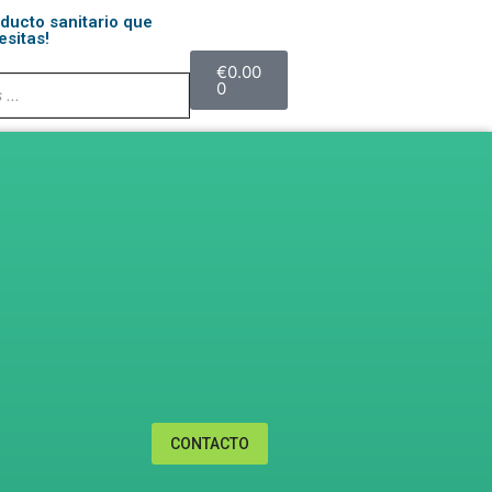
oducto sanitario que
esitas!
€
0.00
0
CONTACTO