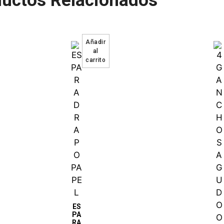
uctos Relacionados
ES
PA
RA