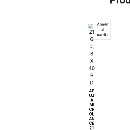
Prod
AG
UJ
A
MI
CR
OL
AN
CE
21