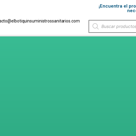
¡Encuentra el pr
nec
acto@elbotiquinsuministrossanitarios.com