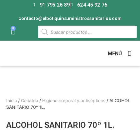
91 795 26 89
624 45 92 76
contacto@elbotiquinsuministrossanitarios.com
0
MENÚ
Inicio
/
Geriatría
/
Higiene corporal y antisépticos
/ ALCOHOL
SANITARIO 70º 1L.
ALCOHOL SANITARIO 70º 1L.