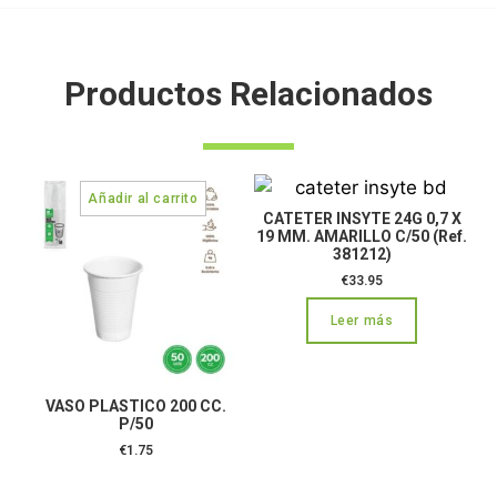
Productos Relacionados
CATETER INSYTE 24G 0,7 X
19 MM. AMARILLO C/50 (Ref.
381212)
€
33.95
Leer más
VASO PLASTICO 200 CC.
P/50
€
1.75