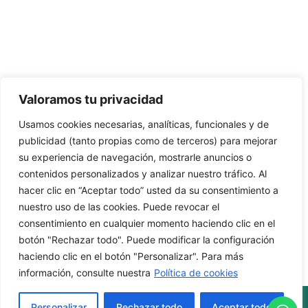
C/Camino de Leganés, 30 28021 Madrid
91 795 26 89
624 45 92 76
contacto@elbotiquinsuministrossanitarios.com
Valoramos tu privacidad
Usamos cookies necesarias, analíticas, funcionales y de
· Aviso Legal
publicidad (tanto propias como de terceros) para mejorar
su experiencia de navegación, mostrarle anuncios o
· Política de Privacidad
contenidos personalizados y analizar nuestro tráfico. Al
· Política de Cookies
hacer clic en “Aceptar todo” usted da su consentimiento a
nuestro uso de las cookies. Puede revocar el
· Política de Envíos y Devoluciones
consentimiento en cualquier momento haciendo clic en el
botón "Rechazar todo". Puede modificar la configuración
haciendo clic en el botón "Personalizar". Para más
información, consulte nuestra
Política de cookies
© 2026 El Botiquín Suministros Sanitarios, S. L.
Personalizar
Rechazar todo
Aceptar todo