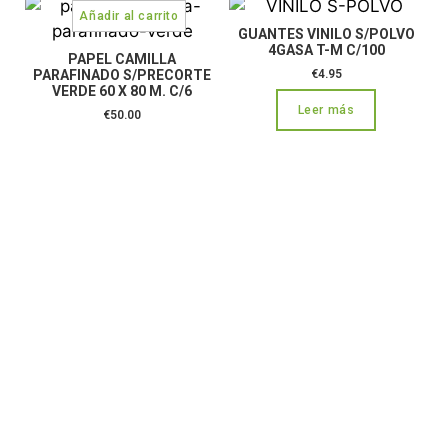
GUANTES VINILO S/POLVO
4GASA T-M C/100
PAPEL CAMILLA
PARAFINADO S/PRECORTE
€
4.95
VERDE 60 X 80 M. C/6
Leer más
€
50.00
CONTÁCTANOS:
C/Camino de Leganés, 30 28021 Madrid
91 795 26 89