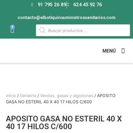
91 795 26 89
624 45 92 76
contacto@elbotiquinsuministrossanitarios.com
0
MENÚ
Inicio
/
Geriatría
/
Vendas, gasas y algodones
/ APOSITO
GASA NO ESTERIL 40 X 40 17 HILOS C/600
APOSITO GASA NO ESTERIL 40 X
40 17 HILOS C/600