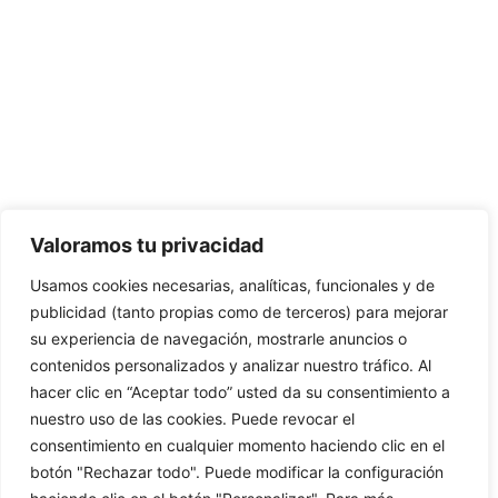
CONTÁCTANOS:
C/Camino de Leganés, 30 28021 Madrid
91 795 26 89
624 45 92 76
contacto@elbotiquinsuministrossanitarios.com
Valoramos tu privacidad
Usamos cookies necesarias, analíticas, funcionales y de
· Aviso Legal
publicidad (tanto propias como de terceros) para mejorar
su experiencia de navegación, mostrarle anuncios o
· Política de Privacidad
contenidos personalizados y analizar nuestro tráfico. Al
· Política de Cookies
hacer clic en “Aceptar todo” usted da su consentimiento a
nuestro uso de las cookies. Puede revocar el
· Política de Envíos y Devoluciones
consentimiento en cualquier momento haciendo clic en el
botón "Rechazar todo". Puede modificar la configuración