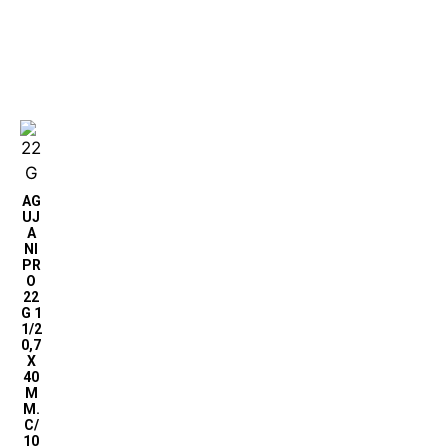
AG
UJ
A
NI
PR
O
22
G 1
1/2
0,7
X
40
M
M.
C/
10