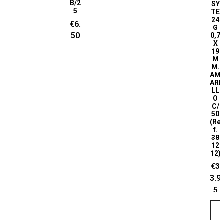
B/2
SY
5
TE
24
€
6.
G
50
0,
X
19
M
M.
A
AR
LL
O
C/
50
(R
f.
38
12
12
€
3
3.
5