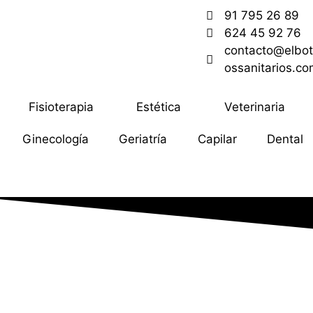
91 795 26 89
624 45 92 76
contacto@elbot
ossanitarios.c
Fisioterapia
Estética
Veterinaria
Ginecología
Geriatría
Capilar
Dental