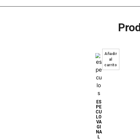
Prod
ES
PE
CU
LO
VA
GI
NA
L