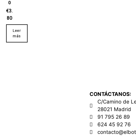
0
€
3.
80
Leer
más
CONTÁCTANOS:
C/Camino de L
28021 Madrid
91 795 26 89
624 45 92 76
contacto@elbot