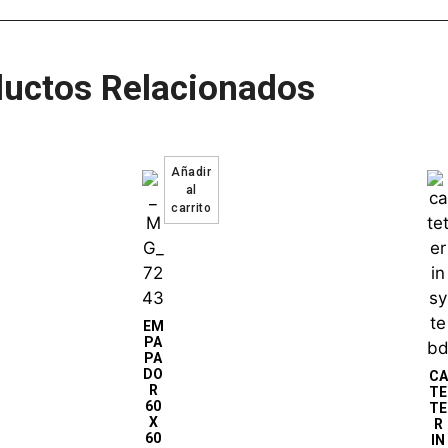
uctos Relacionados
EM
PA
PA
DO
CA
R
TE
60
TE
X
R
60
IN