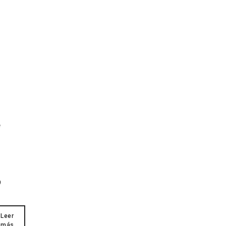
7
M
I
e
)
9
Leer
más