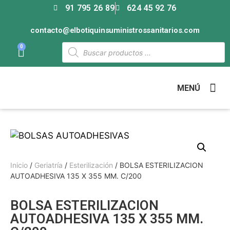
91 795 26 89
624 45 92 76
contacto@elbotiquinsuministrossanitarios.com
0
MENÚ
Inicio
/
Geriatría
/
Esterilización
/ BOLSA ESTERILIZACION
AUTOADHESIVA 135 X 355 MM. C/200
BOLSA ESTERILIZACION
AUTOADHESIVA 135 X 355 MM.