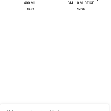
400 ML.
CM. 10 M. BEIGE
€
5.95
€
2.95
CONTÁCTANOS:
C/Camino de Leganés, 30 28021 Madrid
91 795 26 89
624 45 92 76
contacto@elbotiquinsuministrossanitarios.com