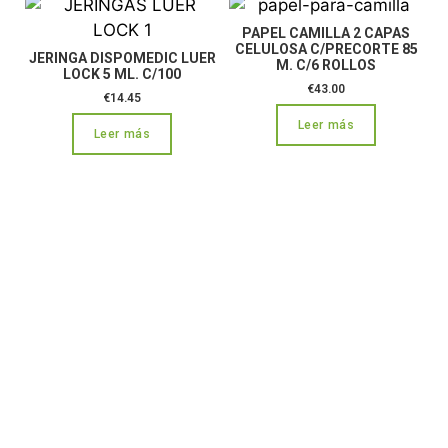
PAPEL CAMILLA 2 CAPAS
CELULOSA C/PRECORTE 85
JERINGA DISPOMEDIC LUER
M. C/6 ROLLOS
LOCK 5 ML. C/100
€
43.00
€
14.45
Leer más
Leer más
CONTÁCTANOS:
C/Camino de Leganés, 30 28021 Madrid
91 795 26 89