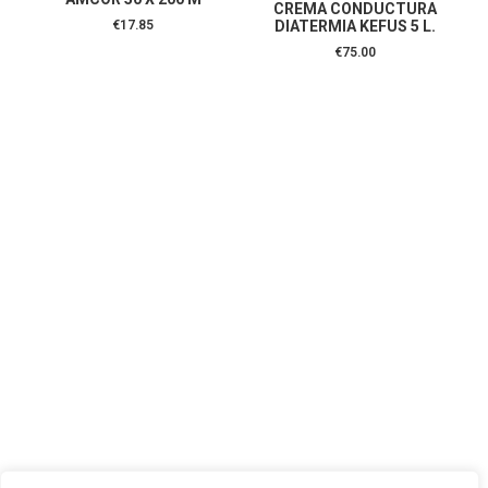
CREMA CONDUCTURA
€
17.85
DIATERMIA KEFUS 5 L.
€
75.00
CONTÁCTANOS:
C/Camino de Leganés, 30 28021 Madrid
91 795 26 89
624 45 92 76