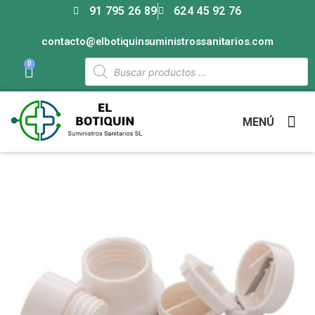
91 795 26 89
624 45 92 76
contacto@elbotiquinsuministrossanitarios.com
0
MENÚ