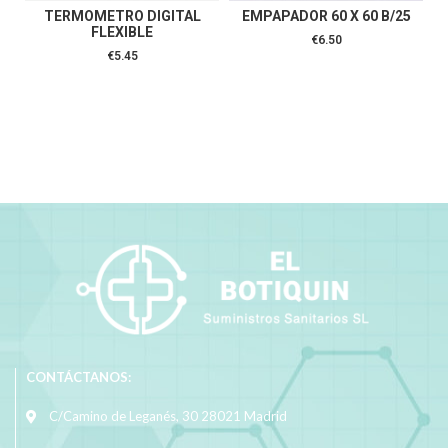
TERMOMETRO DIGITAL
EMPAPADOR 60 X 60 B/25
FLEXIBLE
€
6.50
€
5.45
CONTÁCTANOS:
C/Camino de Leganés, 30 28021 Madrid