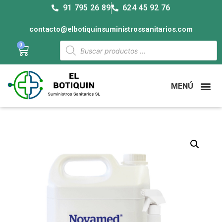
91 795 26 89
624 45 92 76
contacto@elbotiquinsuministrossanitarios.com
0
MENÚ