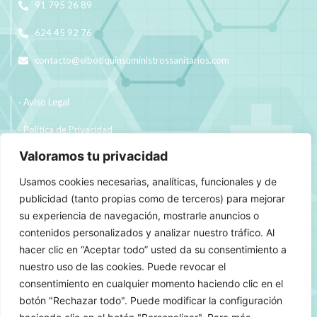
91 795 26 89
624 45 92 76
contacto@elbotiquinsuministrossanitarios.com
· Aviso Legal
· Política de Privacidad
Valoramos tu privacidad
· Política de Cookies
Usamos cookies necesarias, analíticas, funcionales y de
· Política de Envíos y Devoluciones
publicidad (tanto propias como de terceros) para mejorar
su experiencia de navegación, mostrarle anuncios o
contenidos personalizados y analizar nuestro tráfico. Al
hacer clic en “Aceptar todo” usted da su consentimiento a
nuestro uso de las cookies. Puede revocar el
consentimiento en cualquier momento haciendo clic en el
botón "Rechazar todo". Puede modificar la configuración