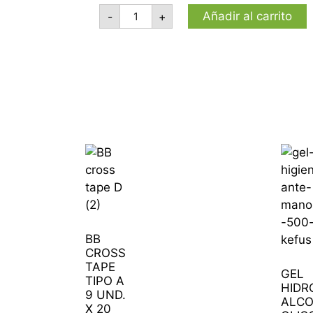
Añadir al carrito
-
+
BB
CROSS
TAPE
GEL
TIPO A
HIDR
9 UND.
ALC
X 20