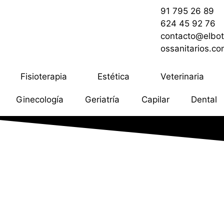
91 795 26 89
624 45 92 76
contacto@elbot
ossanitarios.c
Fisioterapia
Estética
Veterinaria
Ginecología
Geriatría
Capilar
Dental