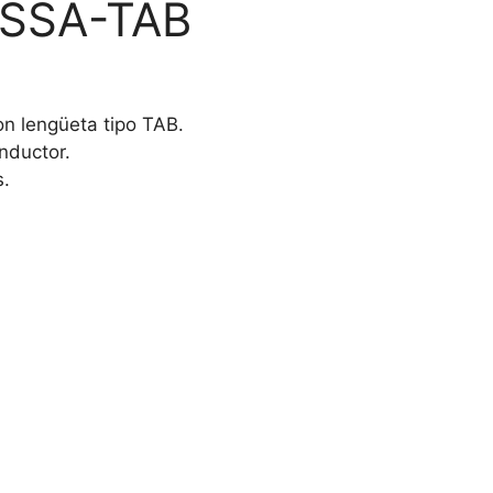
SSA-TAB
n lengüeta tipo TAB.
nductor.
s.