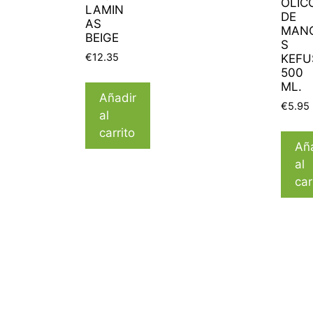
OLIC
LAMIN
DE
AS
MAN
BEIGE
S
€
12.35
KEFU
500
ML.
Añadir
€
5.95
al
carrito
Añ
al
car