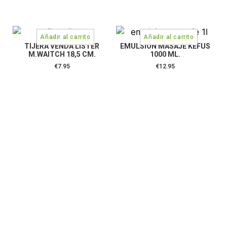
TIJERA VENDA LISTER
EMULSION MASAJE KEFUS
M.WAITCH 18,5 CM.
1000 ML.
€
7.95
€
12.95
CONTÁCTANOS:
C/Camino de Leganés, 30 28021 Madrid