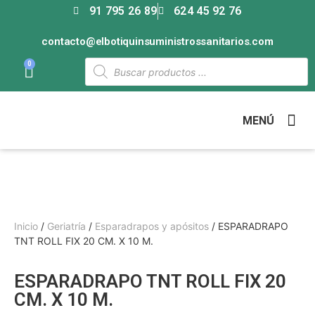
91 795 26 89
624 45 92 76
contacto@elbotiquinsuministrossanitarios.com
0
MENÚ
Inicio
/
Geriatría
/
Esparadrapos y apósitos
/ ESPARADRAPO
TNT ROLL FIX 20 CM. X 10 M.
ESPARADRAPO TNT ROLL FIX 20
CM. X 10 M.