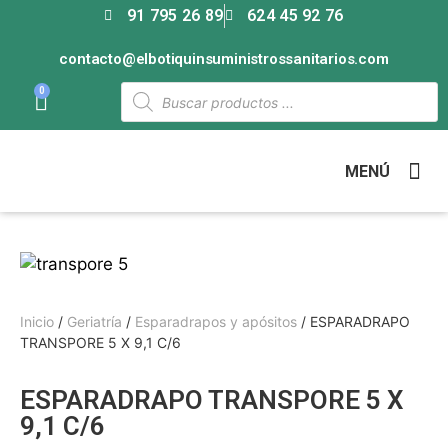
91 795 26 89
624 45 92 76
contacto@elbotiquinsuministrossanitarios.com
0
MENÚ
Inicio
/
Geriatría
/
Esparadrapos y apósitos
/ ESPARADRAPO
TRANSPORE 5 X 9,1 C/6
ESPARADRAPO TRANSPORE 5 X
9,1 C/6