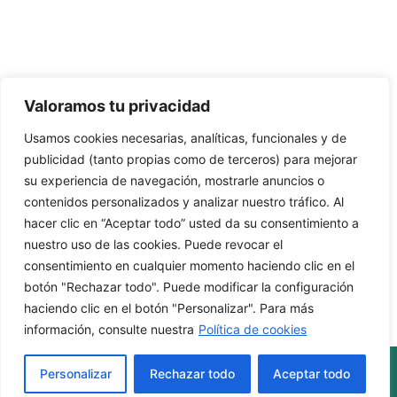
91 795 26 89
624 45 92 76
contacto@elbotiquinsuministrossanitarios.com
Valoramos tu privacidad
Usamos cookies necesarias, analíticas, funcionales y de
· Aviso Legal
publicidad (tanto propias como de terceros) para mejorar
su experiencia de navegación, mostrarle anuncios o
· Política de Privacidad
contenidos personalizados y analizar nuestro tráfico. Al
· Política de Cookies
hacer clic en “Aceptar todo” usted da su consentimiento a
nuestro uso de las cookies. Puede revocar el
· Política de Envíos y Devoluciones
consentimiento en cualquier momento haciendo clic en el
botón "Rechazar todo". Puede modificar la configuración
haciendo clic en el botón "Personalizar". Para más
información, consulte nuestra
Política de cookies
© 2026 El Botiquín Suministros Sanitarios, S. L.
Personalizar
Rechazar todo
Aceptar todo
Web: The Digital Zone