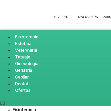
91 795 26 89
624 45 92 76
cont
Fisioterapia
Estética
Veterinaria
Tatuaje
Ginecología
Geriatría
Capilar
Dental
Ofertas
Fisioterapia