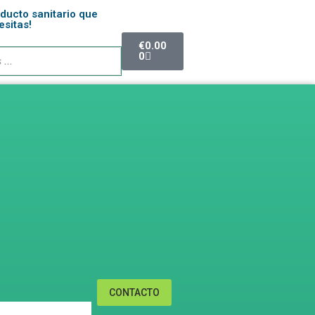
oducto sanitario que
esitas!
€
0.00
0
CONTACTO