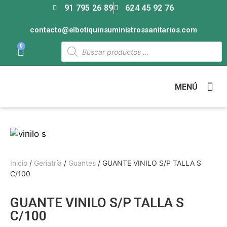
91 795 26 89
624 45 92 76
contacto@elbotiquinsuministrossanitarios.com
0
MENÚ
Inicio
/
Geriatría
/
Guantes
/ GUANTE VINILO S/P TALLA S
C/100
GUANTE VINILO S/P TALLA S
C/100