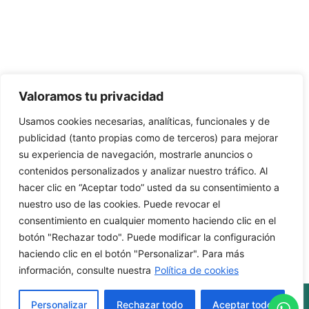
C/Camino de Leganés, 30 28021 Madrid
91 795 26 89
624 45 92 76
contacto@elbotiquinsuministrossanitarios.com
Valoramos tu privacidad
Usamos cookies necesarias, analíticas, funcionales y de
· Aviso Legal
publicidad (tanto propias como de terceros) para mejorar
su experiencia de navegación, mostrarle anuncios o
· Política de Privacidad
contenidos personalizados y analizar nuestro tráfico. Al
· Política de Cookies
hacer clic en “Aceptar todo” usted da su consentimiento a
nuestro uso de las cookies. Puede revocar el
· Política de Envíos y Devoluciones
consentimiento en cualquier momento haciendo clic en el
botón "Rechazar todo". Puede modificar la configuración
haciendo clic en el botón "Personalizar". Para más
información, consulte nuestra
Política de cookies
© 2026 El Botiquín Suministros Sanitarios, S. L.
Personalizar
Rechazar todo
Aceptar todo