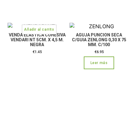
VENDA ELASTICA COHESIVA
AGUJA PUNCION SECA
VENDARI NT 5CM. X 4,5 M.
C/GUIA ZENLONG 0,30 X 75
NEGRA
MM. C/100
€
1.45
€
6.95
Leer más
CONTÁCTANOS: