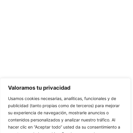
CONTÁCTANOS:
C/Camino de Leganés, 30 28021 Madrid
91 795 26 89
624 45 92 76
contacto@elbotiquinsuministrossanitarios.com
Valoramos tu privacidad
Usamos cookies necesarias, analíticas, funcionales y de
· Aviso Legal
publicidad (tanto propias como de terceros) para mejorar
su experiencia de navegación, mostrarle anuncios o
· Política de Privacidad
contenidos personalizados y analizar nuestro tráfico. Al
· Política de Cookies
hacer clic en “Aceptar todo” usted da su consentimiento a