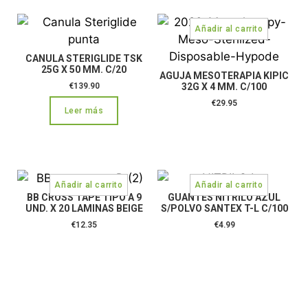
CANULA STERIGLIDE TSK
25G X 50 MM. C/20
AGUJA MESOTERAPIA KIPIC
€
139.90
32G X 4 MM. C/100
€
29.95
Leer más
BB CROSS TAPE TIPO A 9
GUANTES NITRILO AZUL
UND. X 20 LAMINAS BEIGE
S/POLVO SANTEX T-L C/100
€
12.35
€
4.99