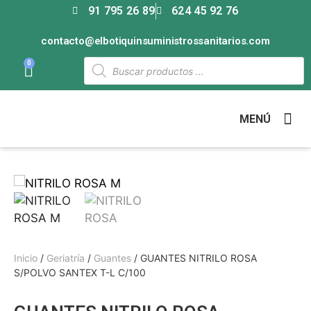
91 795 26 89
624 45 92 76
contacto@elbotiquinsuministrossanitarios.com
0
MENÚ
Inicio
/
Geriatría
/
Guantes
/ GUANTES NITRILO ROSA
S/POLVO SANTEX T-L C/100