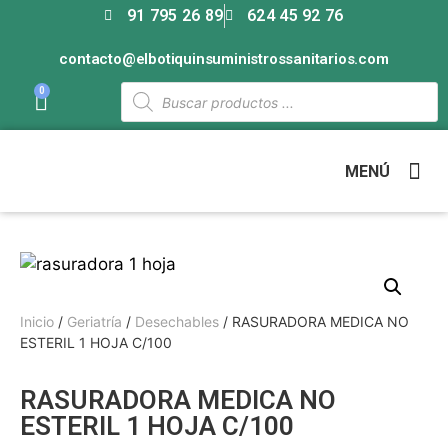
91 795 26 89
624 45 92 76
contacto@elbotiquinsuministrossanitarios.com
0
MENÚ
Inicio
/
Geriatría
/
Desechables
/ RASURADORA MEDICA NO
ESTERIL 1 HOJA C/100
RASURADORA MEDICA NO
ESTERIL 1 HOJA C/100