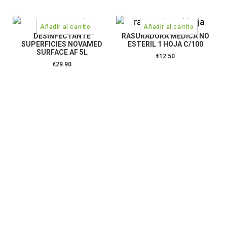
DESINFECTANTE
RASURADORA MEDICA NO
SUPERFICIES NOVAMED
ESTERIL 1 HOJA C/100
SURFACE AF 5L
€
12.50
€
29.90
CONTÁCTANOS:
C/Camino de Leganés, 30 28021 Madrid