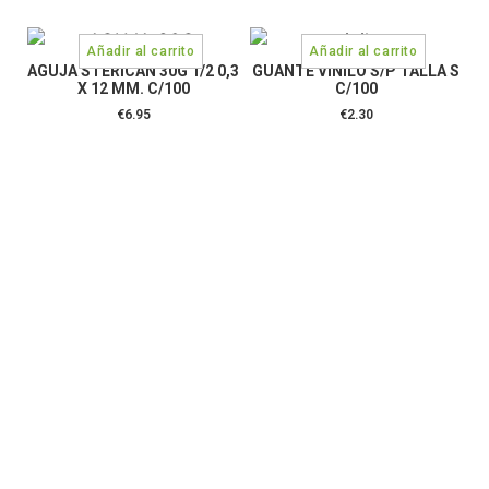
AGUJA STERICAN 30G 1/2 0,3
GUANTE VINILO S/P TALLA S
X 12 MM. C/100
C/100
€
6.95
€
2.30
CONTÁCTANOS:
C/Camino de Leganés, 30 28021 Madrid
91 795 26 89