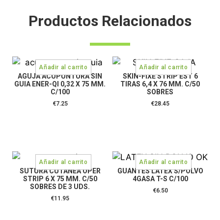
Productos Relacionados
AGUJA ACUPUNTURA SIN
SKIN-FIXE STRIP EST 6
GUIA ENER-QI 0,32 X 75 MM.
TIRAS 6,4 X 76 MM. C/50
C/100
SOBRES
€
7.25
€
28.45
SUTURA CUTANEA OPER
GUANTES LATEX S/POLVO
STRIP 6 X 75 MM. C/50
4GASA T-S C/100
SOBRES DE 3 UDS.
€
6.50
€
11.95