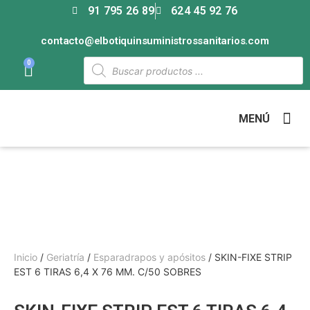
91 795 26 89
624 45 92 76
contacto@elbotiquinsuministrossanitarios.com
0
MENÚ
Inicio
/
Geriatría
/
Esparadrapos y apósitos
/ SKIN-FIXE STRIP
EST 6 TIRAS 6,4 X 76 MM. C/50 SOBRES