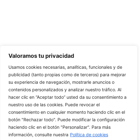
CONTÁCTANOS:
C/Camino de Leganés, 30 28021 Madrid
91 795 26 89
624 45 92 76
contacto@elbotiquinsuministrossanitarios.com
Valoramos tu privacidad
Usamos cookies necesarias, analíticas, funcionales y de
· Aviso Legal
publicidad (tanto propias como de terceros) para mejorar
su experiencia de navegación, mostrarle anuncios o
· Política de Privacidad
contenidos personalizados y analizar nuestro tráfico. Al
· Política de Cookies
hacer clic en “Aceptar todo” usted da su consentimiento a
nuestro uso de las cookies. Puede revocar el
· Política de Envíos y Devoluciones
consentimiento en cualquier momento haciendo clic en el
botón "Rechazar todo". Puede modificar la configuración
haciendo clic en el botón "Personalizar". Para más
información, consulte nuestra
Política de cookies