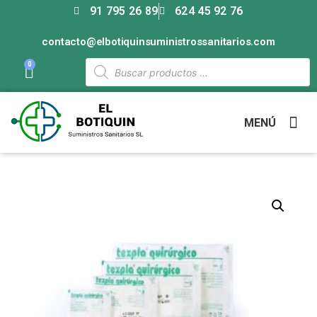
91 795 26 89
624 45 92 76
contacto@elbotiquinsuministrossanitarios.com
0
MENÚ