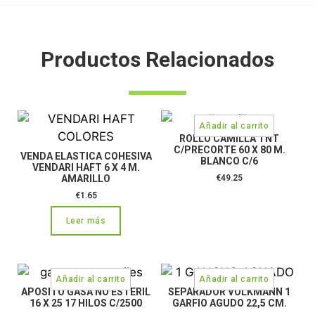
Productos Relacionados
ROLLO CAMILLA TNT
C/PRECORTE 60 X 80 M.
VENDA ELASTICA COHESIVA
BLANCO C/6
VENDARI HAFT 6 X 4 M.
AMARILLO
€
49.25
€
1.65
Leer más
APOSITO GASA NO ESTERIL
SEPARADOR VOLKMANN 1
16 X 25 17 HILOS C/2500
GARFIO AGUDO 22,5 CM.