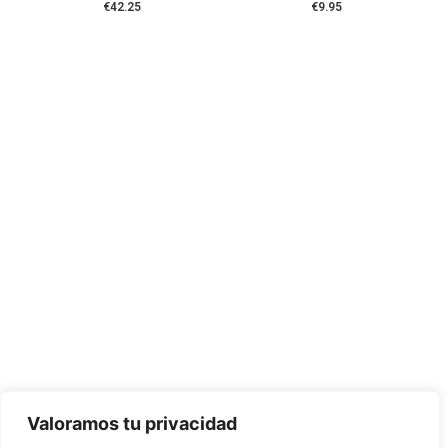
€
42.25
€
9.95
CONTÁCTANOS:
C/Camino de Leganés, 30 28021 Madrid
91 795 26 89
624 45 92 76
contacto@elbotiquinsuministrossanitarios.com
Valoramos tu privacidad