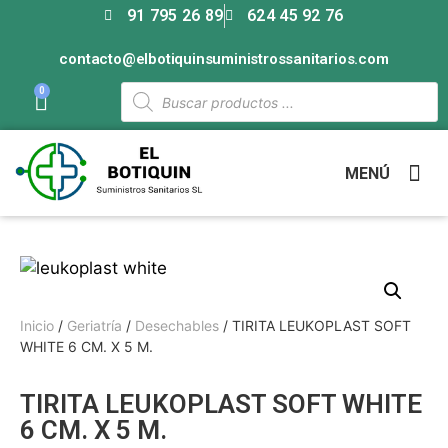
91 795 26 89
624 45 92 76
contacto@elbotiquinsuministrossanitarios.com
0
MENÚ
Inicio
/
Geriatría
/
Desechables
/ TIRITA LEUKOPLAST SOFT
WHITE 6 CM. X 5 M.
TIRITA LEUKOPLAST SOFT WHITE
6 CM. X 5 M.