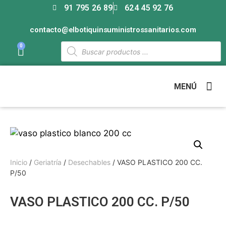
91 795 26 89
624 45 92 76
contacto@elbotiquinsuministrossanitarios.com
0
MENÚ
Inicio
/
Geriatría
/
Desechables
/ VASO PLASTICO 200 CC.
P/50
VASO PLASTICO 200 CC. P/50