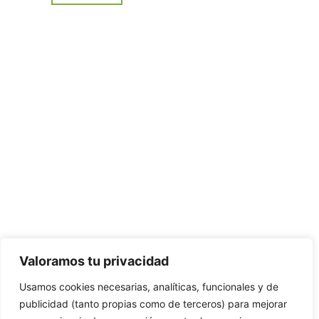
CONTÁCTANOS:
C/Camino de Leganés, 30 28021 Madrid
91 795 26 89
624 45 92 76
contacto@elbotiquinsuministrossanitarios.com
Valoramos tu privacidad
Usamos cookies necesarias, analíticas, funcionales y de
· Aviso Legal
publicidad (tanto propias como de terceros) para mejorar