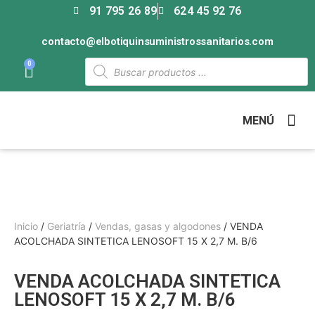
91 795 26 89
624 45 92 76
contacto@elbotiquinsuministrossanitarios.com
0
MENÚ
Inicio
/
Geriatría
/
Vendas, gasas y algodones
/ VENDA
ACOLCHADA SINTETICA LENOSOFT 15 X 2,7 M. B/6
VENDA ACOLCHADA SINTETICA
LENOSOFT 15 X 2,7 M. B/6