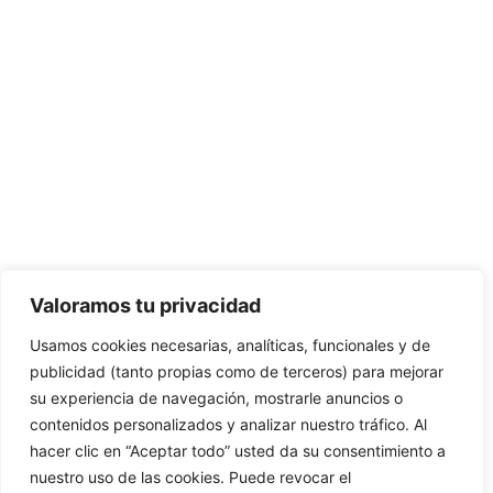
CONTÁCTANOS:
C/Camino de Leganés, 30 28021 Madrid
91 795 26 89
624 45 92 76
contacto@elbotiquinsuministrossanitarios.com
Valoramos tu privacidad
Usamos cookies necesarias, analíticas, funcionales y de
· Aviso Legal
publicidad (tanto propias como de terceros) para mejorar
su experiencia de navegación, mostrarle anuncios o
· Política de Privacidad
contenidos personalizados y analizar nuestro tráfico. Al
· Política de Cookies
hacer clic en “Aceptar todo” usted da su consentimiento a
nuestro uso de las cookies. Puede revocar el
· Política de Envíos y Devoluciones