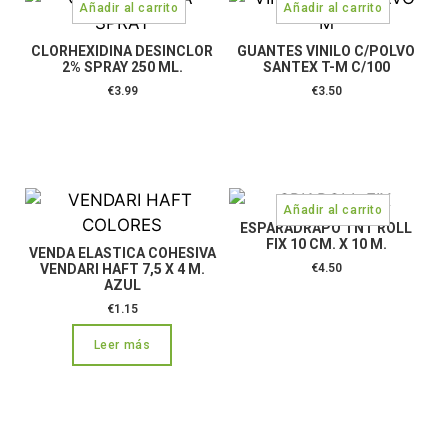
CLORHEXIDINA DESINCLOR
GUANTES VINILO C/POLVO
2% SPRAY 250 ML.
SANTEX T-M C/100
€
3.99
€
3.50
ESPARADRAPO TNT ROLL
FIX 10 CM. X 10 M.
VENDA ELASTICA COHESIVA
VENDARI HAFT 7,5 X 4 M.
€
4.50
AZUL
€
1.15
Leer más