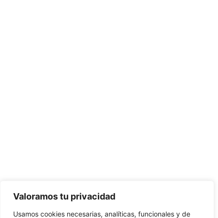
CONTÁCTANOS:
C/Camino de Leganés, 30 28021 Madrid
91 795 26 89
624 45 92 76
contacto@elbotiquinsuministrossanitarios.com
Valoramos tu privacidad
Usamos cookies necesarias, analíticas, funcionales y de