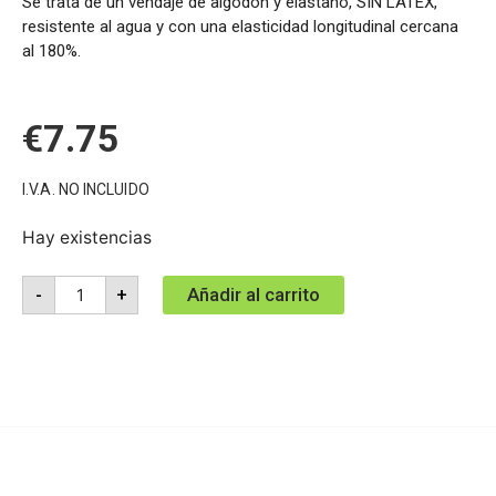
Se trata de un vendaje de algodón y elastano, SIN LÁTEX,
resistente al agua y con una elasticidad longitudinal cercana
al 180%.
€
7.75
I.V.A. NO INCLUIDO
Hay existencias
Añadir al carrito
-
+