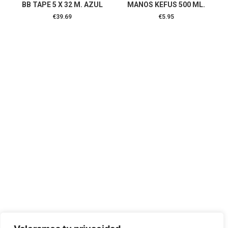
BB TAPE 5 X 32 M. AZUL
MANOS KEFUS 500 ML.
€
39.69
€
5.95
CONTÁCTANOS:
C/Camino de Leganés, 30 28021 Madrid
91 795 26 89
624 45 92 76
contacto@elbotiquinsuministrossanitarios.com