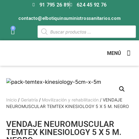
91 795 26 89
624 45 92 76
contacto@elbotiquinsuministrossanitarios.com
0
MENÚ
Inicio
/
Geriatría
/
Movilización y rehabilitación
/ VENDAJE
NEUROMUSCULAR TEMTEX KINESIOLOGY 5 X 5 M. NEGRO
VENDAJE NEUROMUSCULAR
TEMTEX KINESIOLOGY 5 X 5 M.