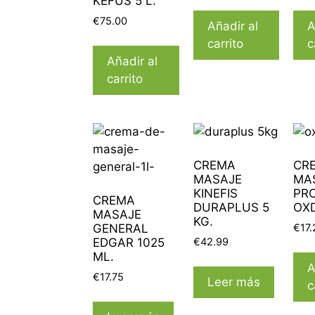
KEFUS 5 L.
€
75.00
Añadir al
A
carrito
c
Añadir al
carrito
CREMA
CR
MASAJE
MA
KINEFIS
PR
CREMA
DURAPLUS 5
OXD
MASAJE
KG.
€
17.
GENERAL
€
42.99
EDGAR 1025
ML.
A
€
17.75
Leer más
c