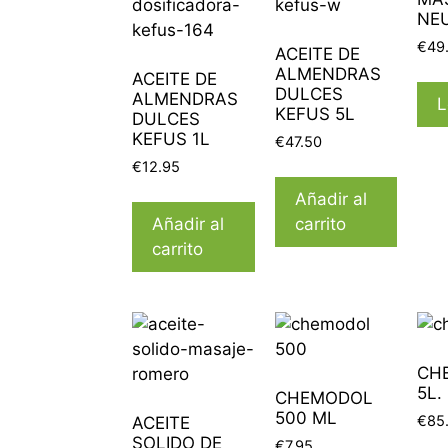
NEU
€
49
ACEITE DE
ALMENDRAS
ACEITE DE
DULCES
ALMENDRAS
L
KEFUS 5L
DULCES
KEFUS 1L
€
47.50
€
12.95
Añadir al
Añadir al
carrito
carrito
CH
5L.
CHEMODOL
500 ML
€
85
ACEITE
SOLIDO DE
€
7.95