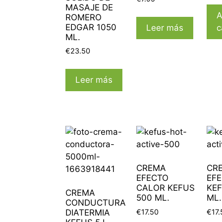
MASAJE DE
A
ROMERO
EDGAR 1050
Leer más
c
ML.
€
23.50
Leer más
CREMA
CR
EFECTO
EFE
CALOR KEFUS
KEF
CREMA
500 ML.
ML.
CONDUCTURA
€
17.50
€
17.
DIATERMIA