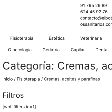
91 795 26 89
624 45 92 76
contacto@elbot
ossanitarios.c
Fisioterapia
Estética
Veterinaria
Ginecología
Geriatría
Capilar
Dental
Categoría: Cremas, ac
Inicio
/
Fisioterapia
/ Cremas, aceites y parafinas
Filtros
[wpf-filters id=1]