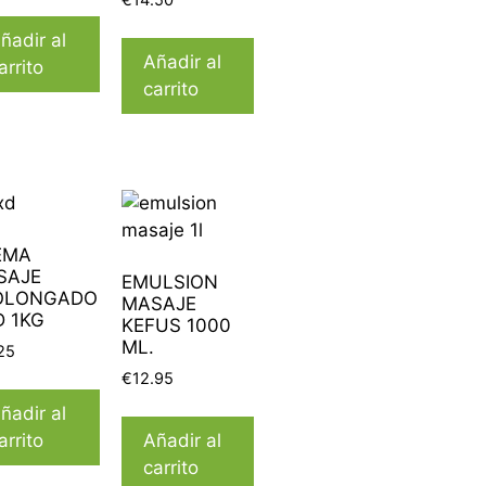
ñadir al
Añadir al
arrito
carrito
EMA
SAJE
EMULSION
OLONGADO
MASAJE
 1KG
KEFUS 1000
ML.
25
€
12.95
ñadir al
arrito
Añadir al
carrito