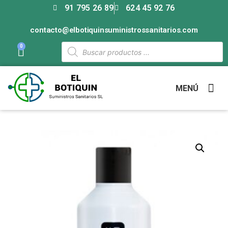
91 795 26 89
624 45 92 76
contacto@elbotiquinsuministrossanitarios.com
0
MENÚ