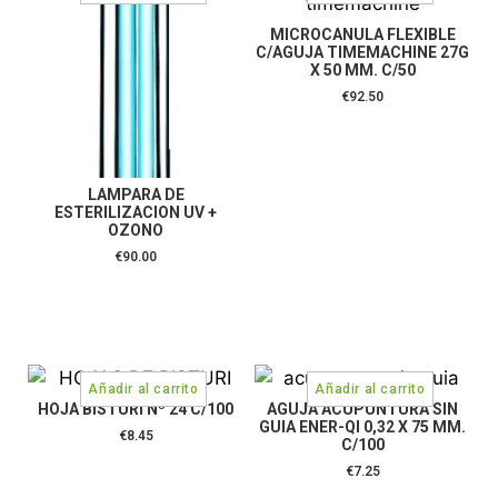
MICROCANULA FLEXIBLE
C/AGUJA TIMEMACHINE 27G
X 50 MM. C/50
€
92.50
LAMPARA DE
ESTERILIZACION UV +
OZONO
€
90.00
HOJA BISTURI Nº 24 C/100
AGUJA ACUPUNTURA SIN
GUIA ENER-QI 0,32 X 75 MM.
€
8.45
C/100
€
7.25