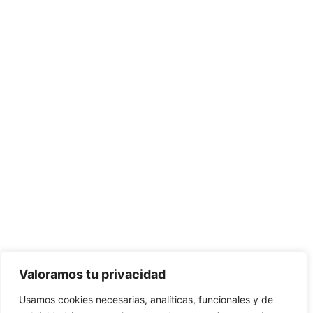
CONTÁCTANOS:
C/Camino de Leganés, 30 28021 Madrid
91 795 26 89
624 45 92 76
contacto@elbotiquinsuministrossanitarios.com
Valoramos tu privacidad
Usamos cookies necesarias, analíticas, funcionales y de
· Aviso Legal