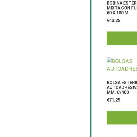
BOBINA ESTER
MIXTA CON FU
60 X 100 M
€
43.25
Añadir al c
BOLSA ESTERI
AUTOADHESIVA
MM. C/400
€
71.25
Añadir al c