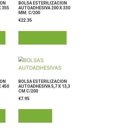
ION
BOLSA ESTERILIZACION
 355
AUTOADHESIVA 200 X 330
MM. C/200
€
22.35
Añadir al carrito
ION
BOLSA ESTERILIZACION
 450
AUTOADHESIVA 5,7 X 13,3
CM C/200
€
7.95
Leer más