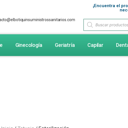
¡Encuentra el pr
nec
acto@elbotiquinsuministrossanitarios.com
je
Ginecología
Geriatría
Capilar
Dent
ategoría: Esterilizaci