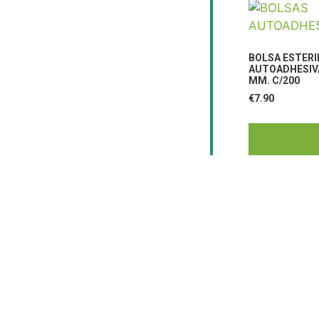
BOLSA ESTERI
AUTOADHESIVA
MM. C/200
€
7.90
Añadir al c
CONTÁCTAN
C/Camino d
91 795 26 8