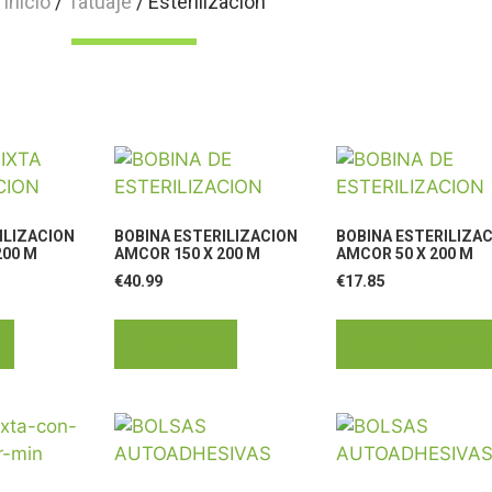
Inicio
/
Tatuaje
/ Esterilización
ILIZACION
BOBINA ESTERILIZACION
BOBINA ESTERILIZA
200 M
AMCOR 150 X 200 M
AMCOR 50 X 200 M
€
40.99
€
17.85
Leer más
Añadir al carrito