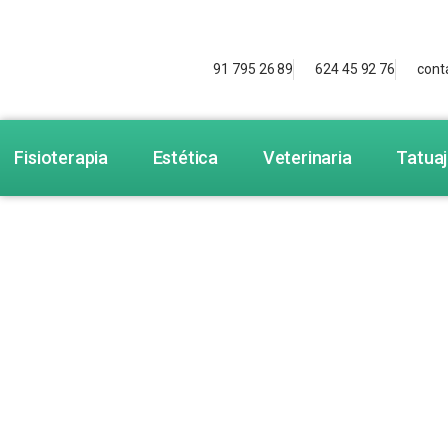
91 795 26 89
624 45 92 76
cont
Fisioterapia
Estética
Veterinaria
Tatua
C