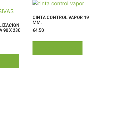
CINTA CONTROL VAPOR 19
MM.
LIZACION
€
4.50
 90 X 230
Añadir al carrito
arrito
OS:
· Aviso Legal
e Leganés, 30 28021 Madrid
· Política de Pri
9
· Política de Co