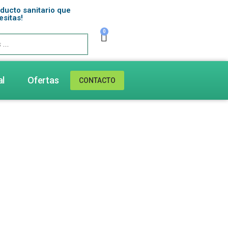
oducto sanitario que
esitas!
0
al
Ofertas
CONTACTO
ón