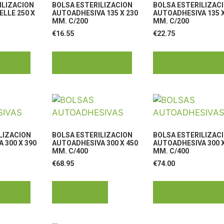
ILIZACION
BOLSA ESTERILIZACION
BOLSA ESTERILIZAC
ELLE 250 X
AUTOADHESIVA 135 X 230
AUTOADHESIVA 135 X
MM. C/200
MM. C/200
€
16.55
€
22.75
arrito
Añadir al carrito
Añadir al carrito
LIZACION
BOLSA ESTERILIZACION
BOLSA ESTERILIZAC
 300 X 390
AUTOADHESIVA 300 X 450
AUTOADHESIVA 300 X
MM. C/400
MM. C/400
€
68.95
€
74.00
arrito
Leer más
Añadir al carrito