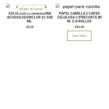
SOLUCION CLORHEXIDINA
PAPEL CAMILLA 2 CAPAS
ACUOSA DESINCLOR 2% 500
CELULOSA C/PRECORTE 85
ML.
M. C/6 ROLLOS
€
6.25
€
43.00
Leer más
CONTÁCTANOS:
C/Camino de Leganés, 30 28021 Madrid
91 795 26 89