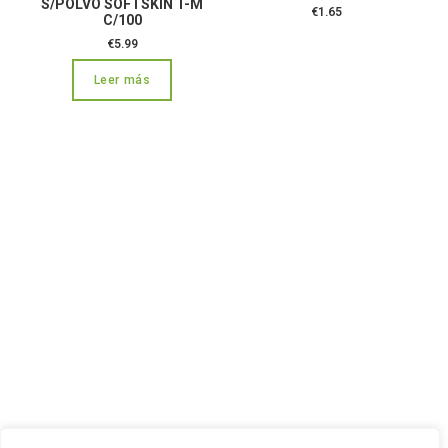
S/POLVO SOFTSKIN T-M
€
1.65
C/100
€
5.99
Leer más
CONTÁCTANOS:
C/Camino de Leganés, 30 28021 Madrid
91 795 26 89
624 45 92 76