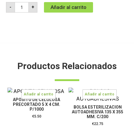
Añadir al carrito
-
+
Productos Relacionados
APOSITO DE CELULOSA
PRECORTADO 5 X 4 CM.
BOLSA ESTERILIZACION
P/1000
AUTOADHESIVA 135 X 355
€
5.50
MM. C/200
€
22.75