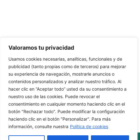
C/Camino de Leganés, 30 28021 Madrid
91 795 26 89
624 45 92 76
contacto@elbotiquinsuministrossanitarios.com
Valoramos tu privacidad
Usamos cookies necesarias, analíticas, funcionales y de
· Aviso Legal
publicidad (tanto propias como de terceros) para mejorar
su experiencia de navegación, mostrarle anuncios o
· Política de Privacidad
contenidos personalizados y analizar nuestro tráfico. Al
· Política de Cookies
hacer clic en “Aceptar todo” usted da su consentimiento a
nuestro uso de las cookies. Puede revocar el
· Política de Envíos y Devoluciones
consentimiento en cualquier momento haciendo clic en el
botón "Rechazar todo". Puede modificar la configuración
haciendo clic en el botón "Personalizar". Para más
información, consulte nuestra
Política de cookies