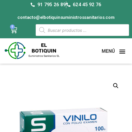
91 795 26 89
624 45 92 76
contacto@elbotiquinsuministrossanitarios.com
0
MENÚ