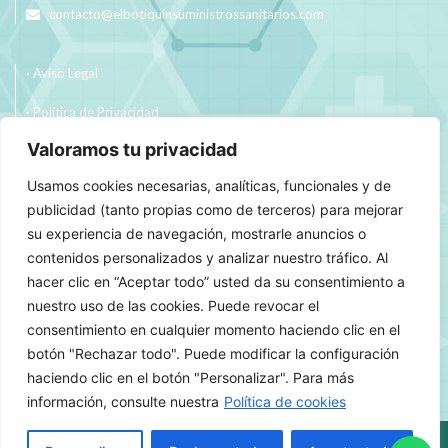
contacto@elbotiquinsuministrossanitarios.com
· Aviso Legal
· Política de Privacidad
Valoramos tu privacidad
· Política de Cookies
Usamos cookies necesarias, analíticas, funcionales y de
· Política de Envíos y Devoluciones
publicidad (tanto propias como de terceros) para mejorar
su experiencia de navegación, mostrarle anuncios o
contenidos personalizados y analizar nuestro tráfico. Al
hacer clic en “Aceptar todo” usted da su consentimiento a
nuestro uso de las cookies. Puede revocar el
consentimiento en cualquier momento haciendo clic en el
botón "Rechazar todo". Puede modificar la configuración
haciendo clic en el botón "Personalizar". Para más
información, consulte nuestra
Política de cookies