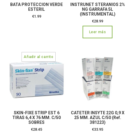
BATA PROTECCION VERDE
INSTRUNET STERANIOS 2%
ESTERIL
NG GARRAFA 5L
(INSTRUMENTAL)
€
1.99
€
28.99
Leer más
SKIN-FIXE STRIP EST 6
CATETER INSYTE 22G 0,9 X
TIRAS 6,4 X 76 MM. C/50
25 MM. AZUL C/50 (Ref.
SOBRES
381223)
€
28.45
€
33.95