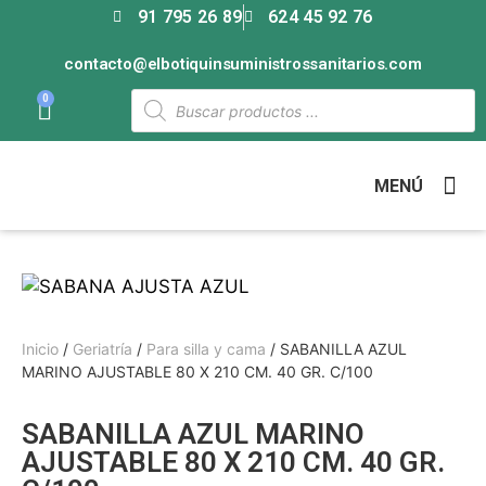
91 795 26 89
624 45 92 76
contacto@elbotiquinsuministrossanitarios.com
0
MENÚ
Inicio
/
Geriatría
/
Para silla y cama
/ SABANILLA AZUL
MARINO AJUSTABLE 80 X 210 CM. 40 GR. C/100
SABANILLA AZUL MARINO
AJUSTABLE 80 X 210 CM. 40 GR.