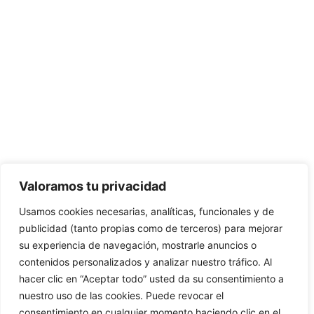
CONTÁCTANOS:
C/Camino de Leganés, 30 28021 Madrid
91 795 26 89
624 45 92 76
contacto@elbotiquinsuministrossanitarios.com
Valoramos tu privacidad
Usamos cookies necesarias, analíticas, funcionales y de
· Aviso Legal
publicidad (tanto propias como de terceros) para mejorar
su experiencia de navegación, mostrarle anuncios o
· Política de Privacidad
contenidos personalizados y analizar nuestro tráfico. Al
· Política de Cookies
hacer clic en “Aceptar todo” usted da su consentimiento a
nuestro uso de las cookies. Puede revocar el
· Política de Envíos y Devoluciones
consentimiento en cualquier momento haciendo clic en el