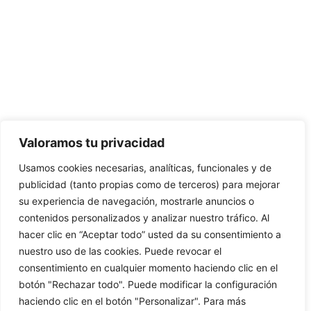
CONTÁCTANOS:
C/Camino de Leganés, 30 28021 Madrid
91 795 26 89
624 45 92 76
contacto@elbotiquinsuministrossanitarios.com
Valoramos tu privacidad
Usamos cookies necesarias, analíticas, funcionales y de
· Aviso Legal
publicidad (tanto propias como de terceros) para mejorar
su experiencia de navegación, mostrarle anuncios o
· Política de Privacidad
contenidos personalizados y analizar nuestro tráfico. Al
· Política de Cookies
hacer clic en “Aceptar todo” usted da su consentimiento a
nuestro uso de las cookies. Puede revocar el
· Política de Envíos y Devoluciones
consentimiento en cualquier momento haciendo clic en el
botón "Rechazar todo". Puede modificar la configuración
haciendo clic en el botón "Personalizar". Para más