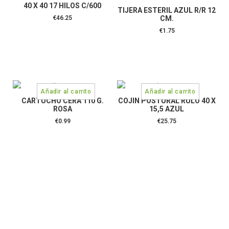
40 X 40 17 HILOS C/600
TIJERA ESTERIL AZUL R/R 12
€
46.25
CM.
€
1.75
CARTUCHO CERA 110 G.
COJIN POSTURAL RULO 40 X
ROSA
15,5 AZUL
€
0.99
€
25.75