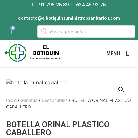
91 795 26 89
624 45 92 76
contacto@elbotiquinsuministrossanitarios.com
0
MENÚ
Inicio
/
Geriatría
/
Desechables
/ BOTELLA ORINAL PLASTICO
CABALLERO
BOTELLA ORINAL PLASTICO
CABALLERO