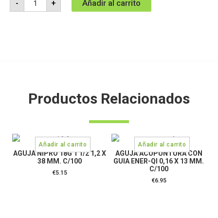
Añadir al carrito
-
+
Productos Relacionados
AGUJA NIPRO 18G 1 1/2 1,2 X
AGUJA ACUPUNTURA CON
38 MM. C/100
GUIA ENER-QI 0,16 X 13 MM.
C/100
€
5.15
€
6.95