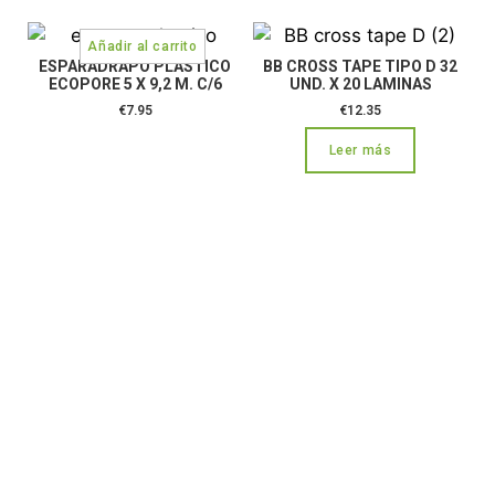
ESPARADRAPO PLASTICO
BB CROSS TAPE TIPO D 32
ECOPORE 5 X 9,2 M. C/6
UND. X 20 LAMINAS
€
7.95
€
12.35
Leer más
CONTÁCTANOS:
C/Camino de Leganés, 30 28021 Madrid
91 795 26 89